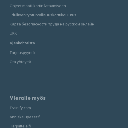
Ohjeet mobiilikortin lataamiseen
Edullinen työturvallisuuskorttikoulutus
Карта безопасности труда на русском онлайн
UKK
Ajankohtaista
Tarjouspyyntö
Ota yhteyttä
Vieraile myös
Trainify.com
Anniskelupassit.fi
Harjoittele.fi