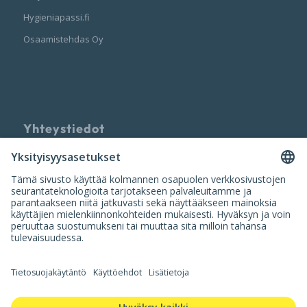
Hygieniapassi.fi
Osaamistehdas Oy
Yhteystiedot
Palvelun tarjoaa
Nuumi Oy
info@nuumi.fi
P. 010 200 2250 (ark. 10-14)
Iso Roobertinkatu 20-22, 00120 Helsinki
Y-tunnus: 3420554-9