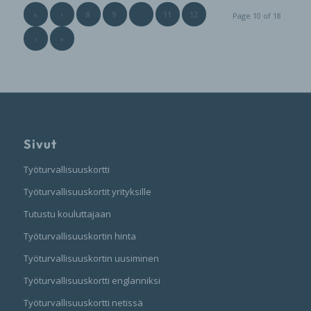
«
‹
8
9
10
11
12
Page 10 of 18
›
»
Sivut
Työturvallisuuskortti
Työturvallisuuskortit yrityksille
Tutustu kouluttajaan
Työturvallisuuskortin hinta
Työturvallisuuskortin uusiminen
Työturvallisuuskortti englanniksi
Työturvallisuuskortti netissä