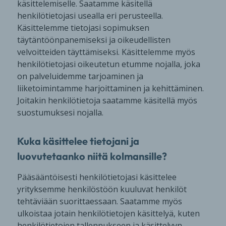
käsittelemiselle. Saatamme käsitellä
henkilötietojasi usealla eri perusteella.
Käsittelemme tietojasi sopimuksen
täytäntöönpanemiseksi ja oikeudellisten
velvoitteiden täyttämiseksi. Käsittelemme myös
henkilötietojasi oikeutetun etumme nojalla, joka
on palveluidemme tarjoaminen ja
liiketoimintamme harjoittaminen ja kehittäminen.
Joitakin henkilötietoja saatamme käsitellä myös
suostumuksesi nojalla.
Kuka käsittelee tietojani ja
luovutetaanko niitä kolmansille?
Pääsääntöisesti henkilötietojasi käsittelee
yrityksemme henkilöstöön kuuluvat henkilöt
tehtäviään suorittaessaan. Saatamme myös
ulkoistaa jotain henkilötietojen käsittelyä, kuten
henkilötietojen tallennukseen ja käsittelyyn