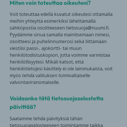
Miten voin toteuttaa oikeuteni?
Voit toteuttaa edellä kuvatut oikeutesi ottamalla
meihin yhteyttä esimerkiksi lähettämällä
sähköpostia osoitteeseen tietosuoja@nuumi.fi.
Pyydämme sinua samalla mainitsemaan nimesi,
osoitteesi ja puhelinnumerosi sekä liittämään
viestiisi passi-, ajokortti- tai muun
henkilötodistuskopion, jotta voimme varmistaa
henkilöllisyytesi. Mikäli katsot, että
henkilötietojesi käsittely ei ole lainmukaista, voit
myös tehdä valituksen toimivaltaiselle
valvontaviranomaiselle.
Voidaanko tätä tietosuojaselostetta
päivittää?
Saatamme tehdä päivityksiä tähän
tietosuojaselosteeseen toimintamme taikka