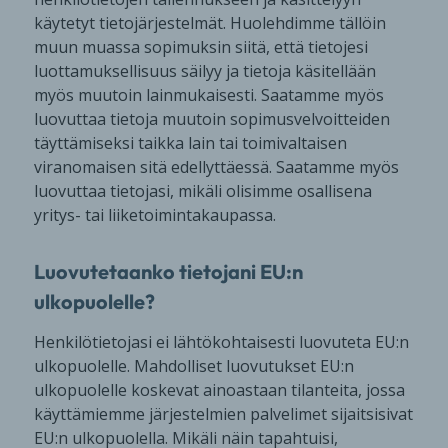
käytetyt tietojärjestelmät. Huolehdimme tällöin
muun muassa sopimuksin siitä, että tietojesi
luottamuksellisuus säilyy ja tietoja käsitellään
myös muutoin lainmukaisesti. Saatamme myös
luovuttaa tietoja muutoin sopimusvelvoitteiden
täyttämiseksi taikka lain tai toimivaltaisen
viranomaisen sitä edellyttäessä. Saatamme myös
luovuttaa tietojasi, mikäli olisimme osallisena
yritys- tai liiketoimintakaupassa.
Luovutetaanko tietojani EU:n
ulkopuolelle?
Henkilötietojasi ei lähtökohtaisesti luovuteta EU:n
ulkopuolelle. Mahdolliset luovutukset EU:n
ulkopuolelle koskevat ainoastaan tilanteita, jossa
käyttämiemme järjestelmien palvelimet sijaitsisivat
EU:n ulkopuolella. Mikäli näin tapahtuisi,