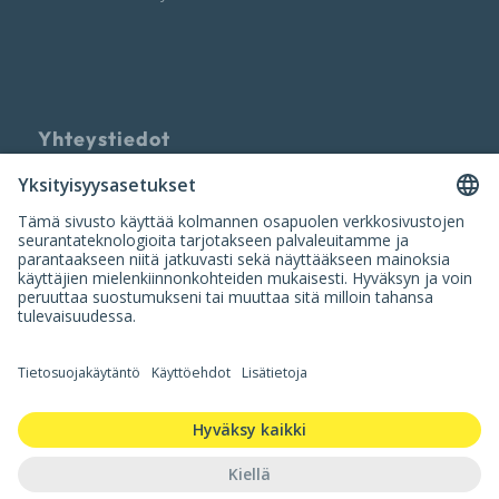
Yhteystiedot
Palvelun tarjoaa
Nuumi Oy
info@nuumi.fi
P. 010 200 2250 (ark. 10-14)
Iso Roobertinkatu 20-22, 00120 Helsinki
Y-tunnus: 3420554-9