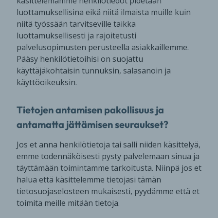
käsittelemämme henkilötiedot pidetään
luottamuksellisina eikä niitä ilmaista muille kuin
niitä työssään tarvitseville taikka
luottamuksellisesti ja rajoitetusti
palvelusopimusten perusteella asiakkaillemme.
Pääsy henkilötietoihisi on suojattu
käyttäjäkohtaisin tunnuksin, salasanoin ja
käyttöoikeuksin.
Tietojen antamisen pakollisuus ja
antamatta jättämisen seuraukset?
Jos et anna henkilötietoja tai salli niiden käsittelyä,
emme todennäköisesti pysty palvelemaan sinua ja
täyttämään toimintamme tarkoitusta. Niinpä jos et
halua että käsittelemme tietojasi tämän
tietosuojaselosteen mukaisesti, pyydämme että et
toimita meille mitään tietoja.