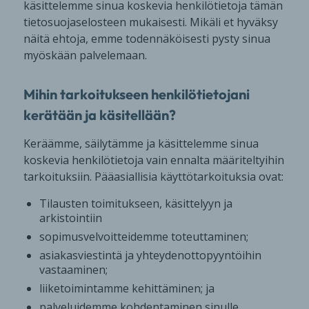
käsittelemme sinua koskevia henkilötietoja tämän
tietosuojaselosteen mukaisesti. Mikäli et hyväksy
näitä ehtoja, emme todennäköisesti pysty sinua
myöskään palvelemaan.
Mihin tarkoitukseen henkilötietojani
kerätään ja käsitellään?
Keräämme, säilytämme ja käsittelemme sinua
koskevia henkilötietoja vain ennalta määriteltyihin
tarkoituksiin. Pääasiallisia käyttötarkoituksia ovat:
Tilausten toimitukseen, käsittelyyn ja
arkistointiin
sopimusvelvoitteidemme toteuttaminen;
asiakasviestintä ja yhteydenottopyyntöihin
vastaaminen;
liiketoimintamme kehittäminen; ja
palveluidemme kohdentaminen sinulle.