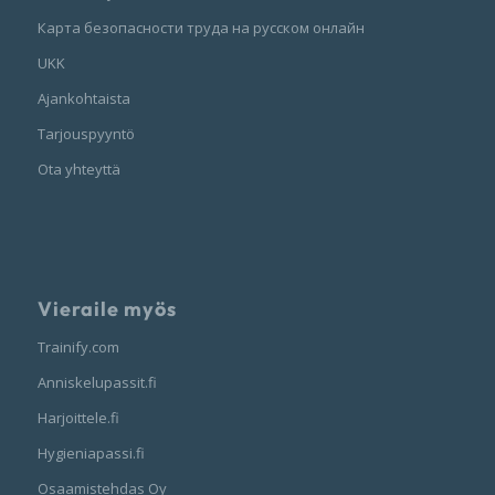
Карта безопасности труда на русском онлайн
UKK
Ajankohtaista
Tarjouspyyntö
Ota yhteyttä
Vieraile myös
Trainify.com
Anniskelupassit.fi
Harjoittele.fi
Hygieniapassi.fi
Osaamistehdas Oy