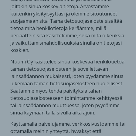
joitakin sinua koskevia tietoja. Arvostamme
kuitenkin yksityisyyttäsi ja olemme sitoutuneet
suojaamaan sitä. Tämä tietosuojaseloste sisältää
tietoa mitä henkilötietoja keräämme, millä
periaattein sitä käsittelemme, sekä mitä oikeuksia
ja vaikuttamismahdollisuuksia sinulla on tietojasi
koskien.
Nuumi Oy käsittelee sinua koskevaa henkilötietoa
tämän tietosuojaselosteen ja sovellettavan
lainsäädännön mukaisesti, joten pyydämme sinua
lukemaan tämän tietosuojaselosteen huolellisesti.
Saatamme myös tehdä päivityksiä tähän
tietosuojaselosteeseen toimintamme kehittyessä
tai lainsäädännön muuttuessa, joten pyydämme
sinua käymään tällä sivulla aika ajoin.
Käyttämällä palvelujamme, verkkosivustoamme tai
ottamalla meihin yhteyttä, hyväksyt että