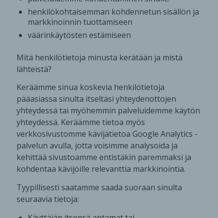
henkilökohtaisemman kohdennetun sisällön ja
markkinoinnin tuottamiseen
väärinkäytösten estämiseen
Mitä henkilötietoja minusta kerätään ja mistä
lähteistä?
Keräämme sinua koskevia henkilötietoja
pääasiassa sinulta itseltäsi yhteydenottojen
yhteydessä tai myöhemmin palveluidemme käytön
yhteydessä. Keräämme tietoa myös
verkkosivustomme kävijätietoa Google Analytics -
palvelun avulla, jotta voisimme analysoida ja
kehittää sivustoamme entistäkin paremmaksi ja
kohdentaa kävijöille relevanttia markkinointia.
Tyypillisesti saatamme saada suoraan sinulta
seuraavia tietoja:
Käyttäjän itsensä antamat tai