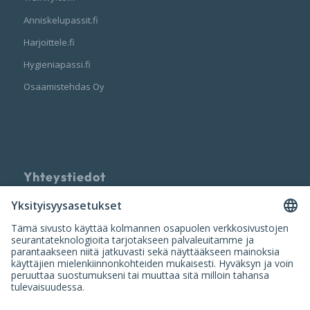
Anniskelupassit.fi
Harjoittele.fi
Hygieniapassi.fi
Osaamistehdas Oy
Yhteystiedot
Palvelun tarjoaa
Nuumi Oy
info@nuumi.fi
P. 010 200 2250 (ark. 10-14)
Iso Roobertinkatu 20-22, 00120 Helsinki