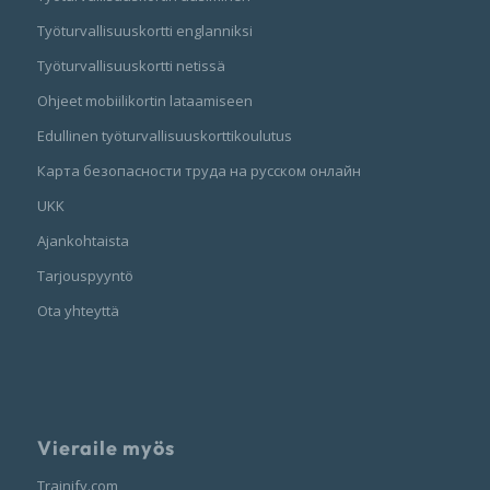
Työturvallisuuskortti englanniksi
Työturvallisuuskortti netissä
Ohjeet mobiilikortin lataamiseen
Edullinen työturvallisuuskorttikoulutus
Карта безопасности труда на русском онлайн
UKK
Ajankohtaista
Tarjouspyyntö
Ota yhteyttä
Vieraile myös
Trainify.com