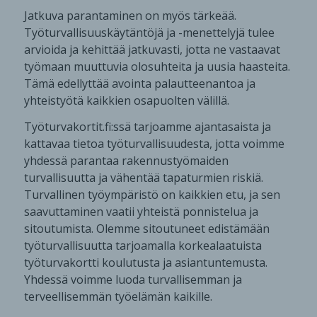
Jatkuva parantaminen on myös tärkeää.
Työturvallisuuskäytäntöjä ja -menettelyjä tulee
arvioida ja kehittää jatkuvasti, jotta ne vastaavat
työmaan muuttuvia olosuhteita ja uusia haasteita.
Tämä edellyttää avointa palautteenantoa ja
yhteistyötä kaikkien osapuolten välillä.
Työturvakortit.fi:ssä tarjoamme ajantasaista ja
kattavaa tietoa työturvallisuudesta, jotta voimme
yhdessä parantaa rakennustyömaiden
turvallisuutta ja vähentää tapaturmien riskiä.
Turvallinen työympäristö on kaikkien etu, ja sen
saavuttaminen vaatii yhteistä ponnistelua ja
sitoutumista. Olemme sitoutuneet edistämään
työturvallisuutta tarjoamalla korkealaatuista
työturvakortti koulutusta ja asiantuntemusta.
Yhdessä voimme luoda turvallisemman ja
terveellisemmän työelämän kaikille.