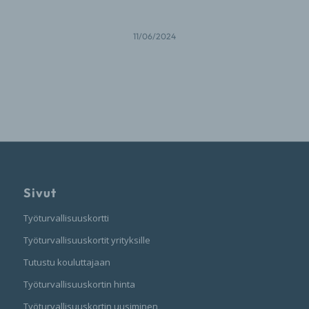
11/06/2024
Sivut
Työturvallisuuskortti
Työturvallisuuskortit yrityksille
Tutustu kouluttajaan
Työturvallisuuskortin hinta
Työturvallisuuskortin uusiminen