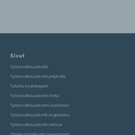
Sivut
Työturvallisuuskortti
Työturvallisuuskortit yrityksille
Tutustu kouluttajaan
Työturvallisuuskortin hinta
Työturvallisuuskortin uusiminen
Työturvallisuuskortti englanniksi
Työturvallisuuskortti netissä
Ohjeet mobiilikortin lataamiseen