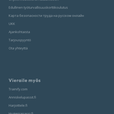
Edullinen työturvallisuuskorttikoulutus
Карта безопасности труда на русском онлайн
UKK
Ajankohtaista
Tarjouspyyntö
Ota yhteyttä
Vieraile myös
Trainify.com
Anniskelupassit.fi
Harjoittele.fi
Hygieniapassi.fi