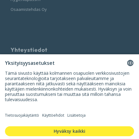
Osaamistehdas Oy
Yhteystiedot
Palvelun tarjoaa
Nuumi Oy
info@nuumi.fi
P. 010 200 2250 (ark. 10-14)
Iso Roobertinkatu 20-22, 00120 Helsinki
Y-tunnus: 3420554-9