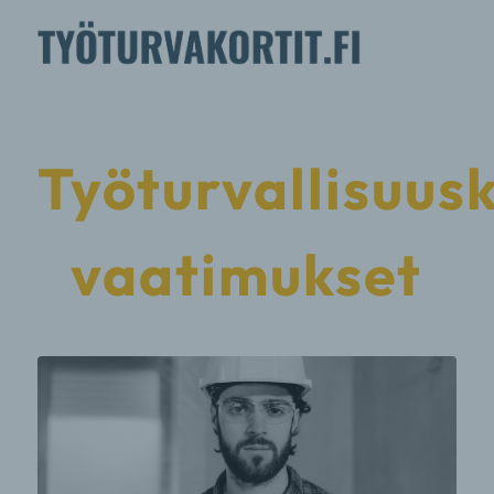
Työturvallisuusk
vaatimukset