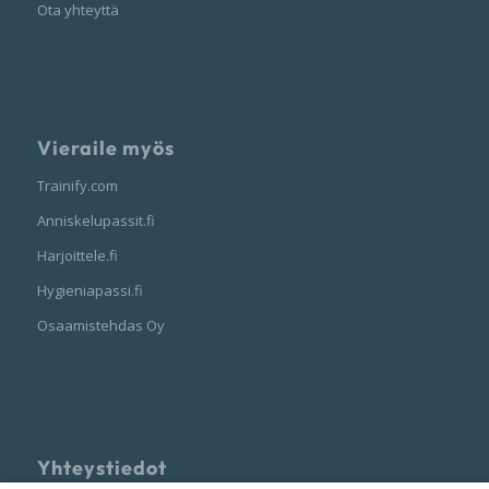
Ota yhteyttä
Vieraile myös
Trainify.com
Anniskelupassit.fi
Harjoittele.fi
Hygieniapassi.fi
Osaamistehdas Oy
Yhteystiedot