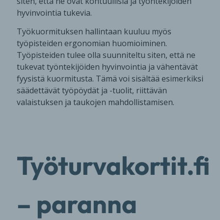
siten, että ne ovat kohtuullisia ja työntekijöiden
hyvinvointia tukevia.
Työkuormituksen hallintaan kuuluu myös
työpisteiden ergonomian huomioiminen.
Työpisteiden tulee olla suunniteltu siten, että ne
tukevat työntekijöiden hyvinvointia ja vähentävät
fyysistä kuormitusta. Tämä voi sisältää esimerkiksi
säädettävät työpöydät ja -tuolit, riittävän
valaistuksen ja taukojen mahdollistamisen.
Työturvakortit.fi
– paranna