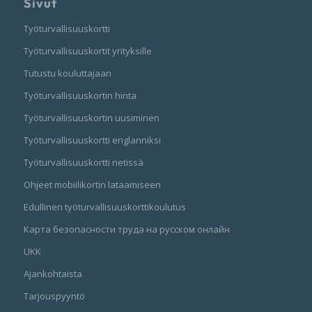
Sivut
Työturvallisuuskortti
Työturvallisuuskortit yrityksille
Tutustu kouluttajaan
Työturvallisuuskortin hinta
Työturvallisuuskortin uusiminen
Työturvallisuuskortti englanniksi
Työturvallisuuskortti netissä
Ohjeet mobiilikortin lataamiseen
Edullinen työturvallisuuskorttikoulutus
Карта безопасности труда на русском онлайн
UKK
Ajankohtaista
Tarjouspyyntö