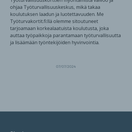
Työturvallisuuskorttien myöntämistä valvoo ja
ohjaa Työturvallisuuskeskus, mikä takaa
koulutuksen laadun ja luotettavuuden. Me
Työturvakortit.fi:llä olemme sitoutuneet
tarjoamaan korkealaatuista koulutusta, joka
auttaa työpaikkoja parantamaan työturvallisuutta
ja lisäämään työntekijöiden hyvinvointia.
07/07/2024