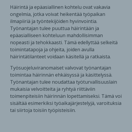
Häirintä ja epäasiallinen kohtelu ovat vakavia
ongelmia, jotka voivat heikentää työpaikan
ilmapiiriä ja työntekijöiden hyvinvointia.
Työnantajan tulee puuttua häirintään ja
epäasialliseen kohteluun mahdollisimman
nopeasti ja tehokkaasti. Tämä edellyttää selkeitä
toimintatapoja ja ohjeita, joiden avulla
häirintätilanteet voidaan käsitellä ja ratkaista.
Työsuojeluviranomaiset valvovat työnantajan
toimintaa häirinnän ehkäisyssä ja käsittelyssä.
Työnantajan tulee noudattaa työturvallisuuslain
mukaisia velvoitteita ja ryhtyä riittäviin
toimenpiteisiin häirinnän lopettamiseksi. Tämä voi
sisältää esimerkiksi työaikajärjestelyjä, varoituksia
tai siirtoja toisiin työpisteisiin.