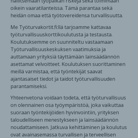
hallitsemaan työpaikan riskejä sekä toimimaan
oikein vaaratilanteissa. Tämä parantaa sekä
heidän omaa että työtovereidensa turvallisuutta.
Me Työturvakortit.fi:llä tarjoamme kattavaa
työturvallisuuskorttikoulutusta ja testausta.
Koulutuksemme on suunniteltu vastaamaan
Työturvallisuuskeskuksen vaatimuksia ja
auttamaan yrityksiä täyttämään lainsäädännön
asettamat velvoitteet. Koulutuksen suorittaminen
meillä varmistaa, että työntekijät saavat
ajantasaiset tiedot ja taidot työturvallisuuden
parantamiseksi.
Yhteenvetona voidaan todeta, että työturvallisuus
on olennainen osa työympäristöä, joka vaikuttaa
suoraan työntekijöiden hyvinvointiin, yrityksen
taloudelliseen menestykseen ja lainsäädännön
noudattamiseen. Jatkuva kehittäminen ja koulutus
ovat avainasemassa turvallisen ja terveellisen