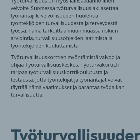
Työturvallisuus on myös lainsäädännöllinen
velvoite. Suomessa työturvallisuuslaki asettaa
työnantajille velvollisuuden huolehtia
työntekijöiden turvallisuudesta ja terveydestä
työssä. Tämä tarkoittaa muun muassa riskien
arviointia, turvallisuusohjeiden laatimista ja
työntekijöiden kouluttamista.
Työturvallisuuskorttien myöntämistä valvoo ja
ohjaa Työturvallisuuskeskus. Työturvakortit.fi
tarjoaa työturvallisuuskorttikoulutusta ja
testausta, jotta työntekijät ja työnantajat voivat
täyttää nämä vaatimukset ja parantaa työpaikan
turvallisuutta.
Työturvallisuude