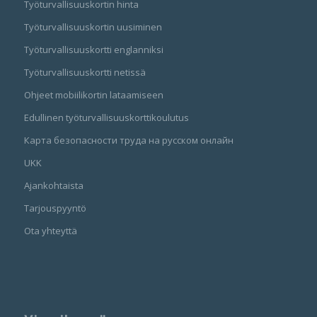
Työturvallisuuskortin hinta
Työturvallisuuskortin uusiminen
Työturvallisuuskortti englanniksi
Työturvallisuuskortti netissä
Ohjeet mobiilikortin lataamiseen
Edullinen työturvallisuuskorttikoulutus
Карта безопасности труда на русском онлайн
UKK
Ajankohtaista
Tarjouspyyntö
Ota yhteyttä