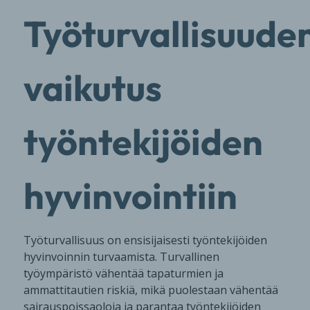
Työturvallisuude
vaikutus
työntekijöiden
hyvinvointiin
Työturvallisuus on ensisijaisesti työntekijöiden
hyvinvoinnin turvaamista. Turvallinen
työympäristö vähentää tapaturmien ja
ammattitautien riskiä, mikä puolestaan vähentää
sairauspoissaoloja ja parantaa työntekijöiden