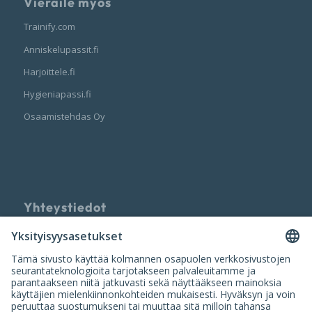
Vieraile myös
Trainify.com
Anniskelupassit.fi
Harjoittele.fi
Hygieniapassi.fi
Osaamistehdas Oy
Yhteystiedot
Palvelun tarjoaa
Nuumi Oy
info@nuumi.fi
P. 010 200 2250 (ark. 10-14)