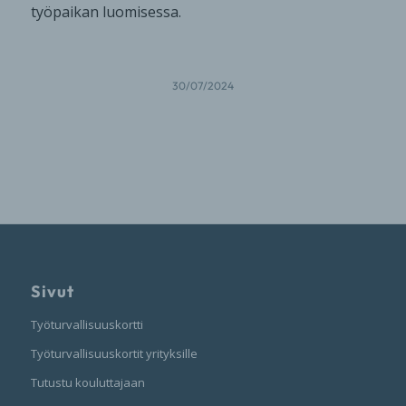
työpaikan luomisessa.
30/07/2024
Sivut
Työturvallisuuskortti
Työturvallisuuskortit yrityksille
Tutustu kouluttajaan