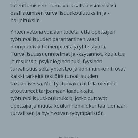
toteuttamiseen. Tämä voi sisältää esimerkiksi
osallistumisen turvallisuuskoulutuksiin ja -
harjoituksiin.
Yhteenvetona voidaan todeta, että opettajien
työturvallisuuden parantaminen vaatii
monipuolisia toimenpiteitä ja yhteistyötä.
Turvallisuussuunnitelmat ja -käytännöt, koulutus
ja resurssit, psykologinen tuki, fyysinen
turvallisuus sekä yhteistyö ja kommunikointi ovat
kaikki tärkeitä tekijöitä turvallisuuden
takaamisessa. Me Työturvakortit.fi:llä olemme
sitoutuneet tarjoamaan laadukkaita
työturvallisuuskoulutuksia, jotka auttavat
opettajia ja muuta koulun henkilökuntaa luomaan
turvallisen ja hyvinvoivan työympäristön.