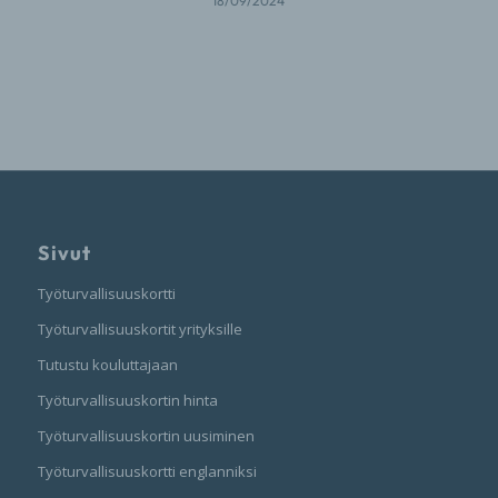
18/09/2024
Sivut
Työturvallisuuskortti
Työturvallisuuskortit yrityksille
Tutustu kouluttajaan
Työturvallisuuskortin hinta
Työturvallisuuskortin uusiminen
Työturvallisuuskortti englanniksi