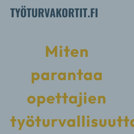
Miten
parantaa
opettajien
työturvallisuutt