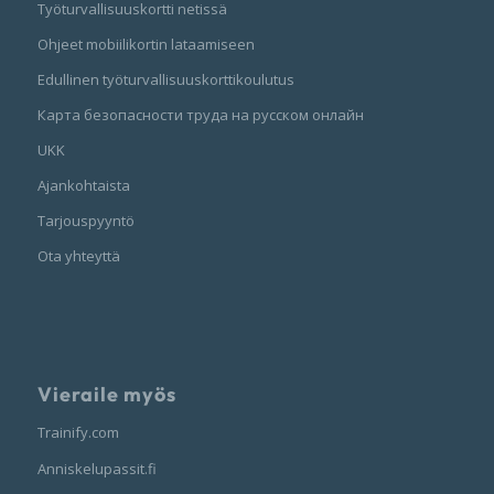
Työturvallisuuskortti netissä
Ohjeet mobiilikortin lataamiseen
Edullinen työturvallisuuskorttikoulutus
Карта безопасности труда на русском онлайн
UKK
Ajankohtaista
Tarjouspyyntö
Ota yhteyttä
Vieraile myös
Trainify.com
Anniskelupassit.fi