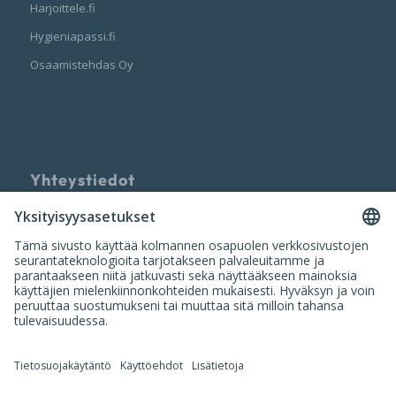
Harjoittele.fi
Hygieniapassi.fi
Osaamistehdas Oy
Yhteystiedot
Palvelun tarjoaa
Nuumi Oy
info@nuumi.fi
P. 010 200 2250 (ark. 10-14)
Iso Roobertinkatu 20-22, 00120 Helsinki
Y-tunnus: 3420554-9