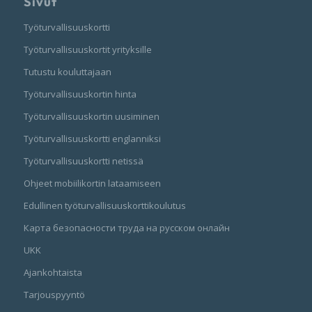
Sivut
Työturvallisuuskortti
Työturvallisuuskortit yrityksille
Tutustu kouluttajaan
Työturvallisuuskortin hinta
Työturvallisuuskortin uusiminen
Työturvallisuuskortti englanniksi
Työturvallisuuskortti netissä
Ohjeet mobiilikortin lataamiseen
Edullinen työturvallisuuskorttikoulutus
Карта безопасности труда на русском онлайн
UKK
Ajankohtaista
Tarjouspyyntö