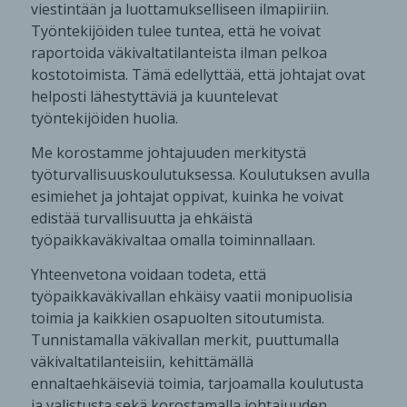
viestintään ja luottamukselliseen ilmapiiriin.
Työntekijöiden tulee tuntea, että he voivat
raportoida väkivaltatilanteista ilman pelkoa
kostotoimista. Tämä edellyttää, että johtajat ovat
helposti lähestyttäviä ja kuuntelevat
työntekijöiden huolia.
Me korostamme johtajuuden merkitystä
työturvallisuuskoulutuksessa. Koulutuksen avulla
esimiehet ja johtajat oppivat, kuinka he voivat
edistää turvallisuutta ja ehkäistä
työpaikkaväkivaltaa omalla toiminnallaan.
Yhteenvetona voidaan todeta, että
työpaikkaväkivallan ehkäisy vaatii monipuolisia
toimia ja kaikkien osapuolten sitoutumista.
Tunnistamalla väkivallan merkit, puuttumalla
väkivaltatilanteisiin, kehittämällä
ennaltaehkäiseviä toimia, tarjoamalla koulutusta
ja valistusta sekä korostamalla johtajuuden