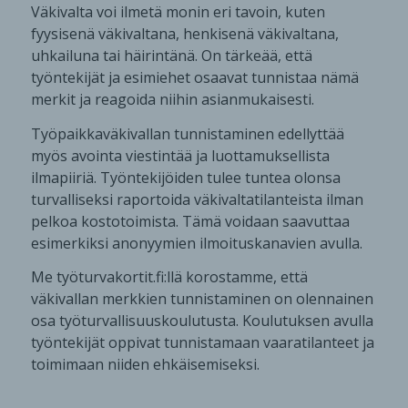
Väkivalta voi ilmetä monin eri tavoin, kuten
fyysisenä väkivaltana, henkisenä väkivaltana,
uhkailuna tai häirintänä. On tärkeää, että
työntekijät ja esimiehet osaavat tunnistaa nämä
merkit ja reagoida niihin asianmukaisesti.
Työpaikkaväkivallan tunnistaminen edellyttää
myös avointa viestintää ja luottamuksellista
ilmapiiriä. Työntekijöiden tulee tuntea olonsa
turvalliseksi raportoida väkivaltatilanteista ilman
pelkoa kostotoimista. Tämä voidaan saavuttaa
esimerkiksi anonyymien ilmoituskanavien avulla.
Me työturvakortit.fi:llä korostamme, että
väkivallan merkkien tunnistaminen on olennainen
osa työturvallisuuskoulutusta. Koulutuksen avulla
työntekijät oppivat tunnistamaan vaaratilanteet ja
toimimaan niiden ehkäisemiseksi.