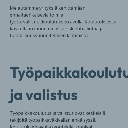
Me autamme yrityksiä kehittämään
ennaltaehkäiseviä toimia
työturvallisuuskoulutuksen avulla. Koulutuksessa
käsitellään muun muassa riskienhallintaa ja
turvallisuussuunnitelmien laatimista.
Työpaikkakoulut
ja valistus
Työpaikkakoulutus ja valistus ovat keskeisiä
tekijöitä työpaikkaväkivallan ehkäisyssä.
Koulutuksen avulla työntekijät oppivat