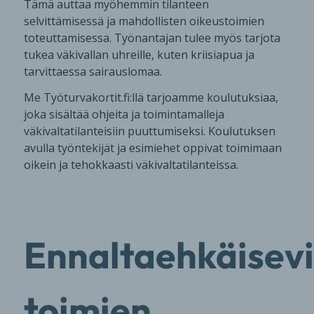
Tämä auttaa myöhemmin tilanteen
selvittämisessä ja mahdollisten oikeustoimien
toteuttamisessa. Työnantajan tulee myös tarjota
tukea väkivallan uhreille, kuten kriisiapua ja
tarvittaessa sairauslomaa.
Me Työturvakortit.fi:llä tarjoamme koulutuksiaa,
joka sisältää ohjeita ja toimintamalleja
väkivaltatilanteisiin puuttumiseksi. Koulutuksen
avulla työntekijät ja esimiehet oppivat toimimaan
oikein ja tehokkaasti väkivaltatilanteissa.
Ennaltaehkäisev
toimien