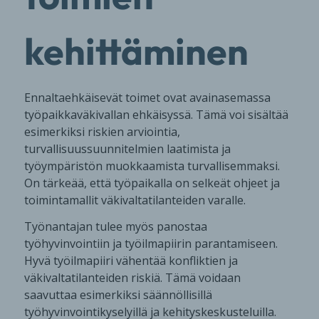
kehittäminen
Ennaltaehkäisevät toimet ovat avainasemassa
työpaikkaväkivallan ehkäisyssä. Tämä voi sisältää
esimerkiksi riskien arviointia,
turvallisuussuunnitelmien laatimista ja
työympäristön muokkaamista turvallisemmaksi.
On tärkeää, että työpaikalla on selkeät ohjeet ja
toimintamallit väkivaltatilanteiden varalle.
Työnantajan tulee myös panostaa
työhyvinvointiin ja työilmapiirin parantamiseen.
Hyvä työilmapiiri vähentää konfliktien ja
väkivaltatilanteiden riskiä. Tämä voidaan
saavuttaa esimerkiksi säännöllisillä
työhyvinvointikyselyillä ja kehityskeskusteluilla.