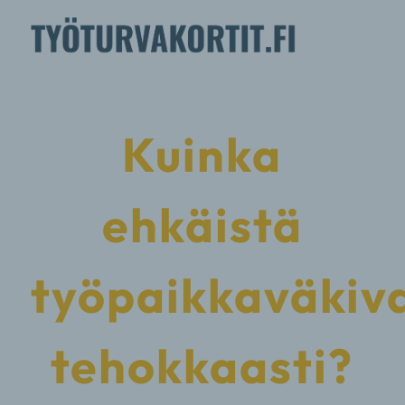
Kuinka
ehkäistä
työpaikkaväkiv
tehokkaasti?