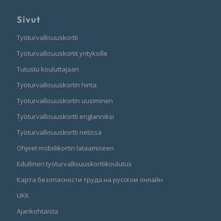
Sivut
Työturvallisuuskortti
Työturvallisuuskortit yrityksille
Tutustu kouluttajaan
Työturvallisuuskortin hinta
Työturvallisuuskortin uusiminen
Työturvallisuuskortti englanniksi
Työturvallisuuskortti netissä
Ohjeet mobiilikortin lataamiseen
Edullinen työturvallisuuskorttikoulutus
Карта безопасности труда на русском онлайн
UKK
Ajankohtaista