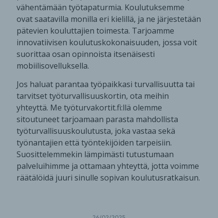
vähentämään työtapaturmia. Koulutuksemme
ovat saatavilla monilla eri kielillä, ja ne järjestetään
pätevien kouluttajien toimesta. Tarjoamme
innovatiivisen koulutuskokonaisuuden, jossa voit
suorittaa osan opinnoista itsenäisesti
mobiilisovelluksella.
Jos haluat parantaa työpaikkasi turvallisuutta tai
tarvitset työturvallisuuskortin, ota meihin
yhteyttä. Me työturvakortit.fi:llä olemme
sitoutuneet tarjoamaan parasta mahdollista
työturvallisuuskoulutusta, joka vastaa sekä
työnantajien että työntekijöiden tarpeisiin.
Suosittelemmekin lämpimästi tutustumaan
palveluihimme ja ottamaan yhteyttä, jotta voimme
räätälöidä juuri sinulle sopivan koulutusratkaisun.
26/02/2025