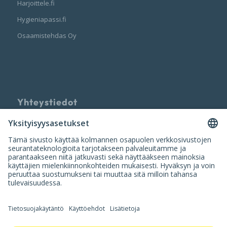
Harjoittele.fi
Hygieniapassi.fi
Osaamistehdas Oy
Yhteystiedot
Palvelun tarjoaa
Nuumi Oy
info@nuumi.fi
P. 010 200 2250 (ark. 10-14)
Iso Roobertinkatu 20-22, 00120 Helsinki
Y-tunnus: 3420554-9