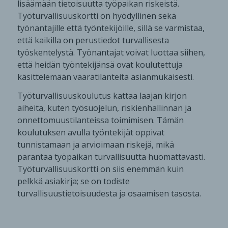
lisäämään tietoisuutta työpaikan riskeistä.
Työturvallisuuskortti on hyödyllinen sekä
työnantajille että työntekijöille, sillä se varmistaa,
että kaikilla on perustiedot turvallisesta
työskentelystä. Työnantajat voivat luottaa siihen,
että heidän työntekijänsä ovat koulutettuja
käsittelemään vaaratilanteita asianmukaisesti.
Työturvallisuuskoulutus kattaa laajan kirjon
aiheita, kuten työsuojelun, riskienhallinnan ja
onnettomuustilanteissa toimimisen. Tämän
koulutuksen avulla työntekijät oppivat
tunnistamaan ja arvioimaan riskejä, mikä
parantaa työpaikan turvallisuutta huomattavasti.
Työturvallisuuskortti on siis enemmän kuin
pelkkä asiakirja; se on todiste
turvallisuustietoisuudesta ja osaamisen tasosta.