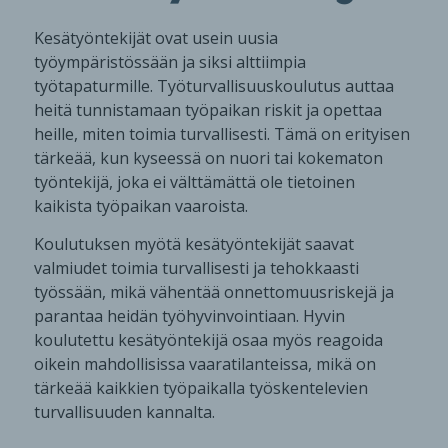
Kesätyöntekijät ovat usein uusia
työympäristössään ja siksi alttiimpia
työtapaturmille. Työturvallisuuskoulutus auttaa
heitä tunnistamaan työpaikan riskit ja opettaa
heille, miten toimia turvallisesti. Tämä on erityisen
tärkeää, kun kyseessä on nuori tai kokematon
työntekijä, joka ei välttämättä ole tietoinen
kaikista työpaikan vaaroista.
Koulutuksen myötä kesätyöntekijät saavat
valmiudet toimia turvallisesti ja tehokkaasti
työssään, mikä vähentää onnettomuusriskejä ja
parantaa heidän työhyvinvointiaan. Hyvin
koulutettu kesätyöntekijä osaa myös reagoida
oikein mahdollisissa vaaratilanteissa, mikä on
tärkeää kaikkien työpaikalla työskentelevien
turvallisuuden kannalta.