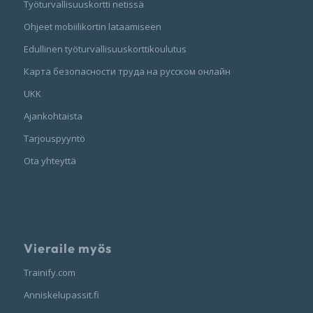
Työturvallisuuskortti netissä
Ohjeet mobiilikortin lataamiseen
Edullinen työturvallisuuskorttikoulutus
Карта безопасности труда на русском онлайн
UKK
Ajankohtaista
Tarjouspyyntö
Ota yhteyttä
Vieraile myös
Trainify.com
Anniskelupassit.fi