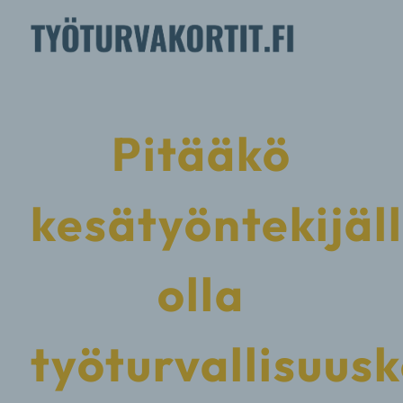
Pitääkö
kesätyöntekijäl
olla
työturvallisuusk