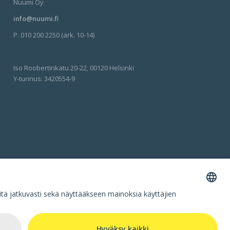
Nuumi Oy
info@nuumi.fi
P. 010 200 2250 (ark. 10-14)
Iso Roobertinkatu 20-22, 00120 Helsinki
Y-tunnus: 3420554-9