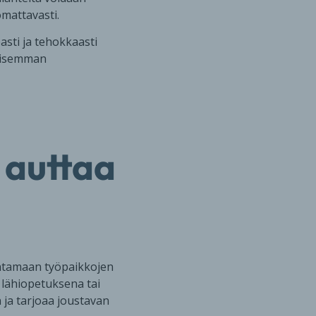
omattavasti.
asti ja tehokkaasti
llisemman
i auttaa
antamaan työpaikkojen
o lähiopetuksena tai
 ja tarjoaa joustavan