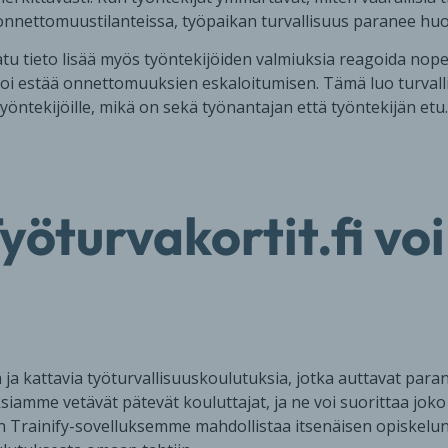
 onnettomuustilanteissa, työpaikan turvallisuus paranee hu
u tieto lisää myös työntekijöiden valmiuksia reagoida nope
ä voi estää onnettomuuksien eskaloitumisen. Tämä luo turva
työntekijöille, mikä on sekä työnantajan että työntekijän etu.
yöturvakortit.fi vo
ja kattavia työturvallisuuskoulutuksia, jotka auttavat par
ksiamme vetävät pätevät kouluttajat, ja ne voi suorittaa jok
n Trainify-sovelluksemme mahdollistaa itsenäisen opiskelun