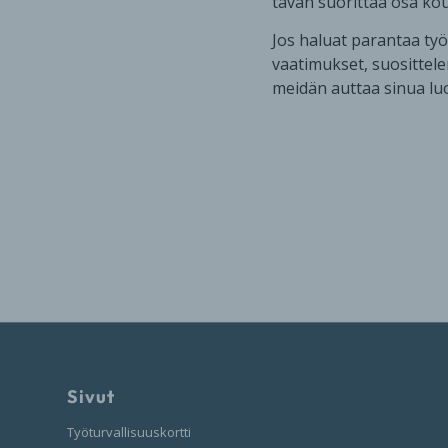
tavan suorittaa osa ko
Jos haluat parantaa työp
vaatimukset, suosittele
meidän auttaa sinua lu
Sivut
Työturvallisuuskortti