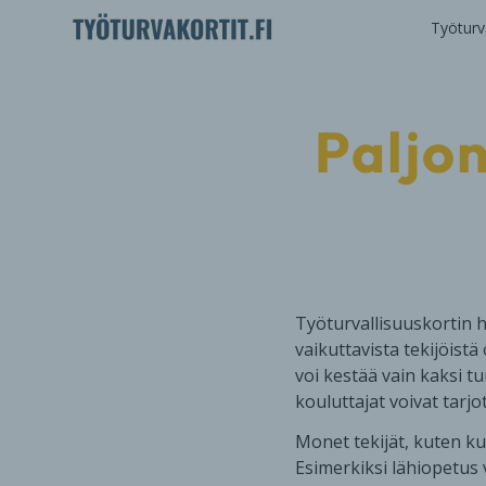
Työturva
Paljon
Työturvallisuuskortin hi
vaikuttavista tekijöist
voi kestää vain kaksi t
kouluttajat voivat tar
Monet tekijät, kuten ku
Esimerkiksi lähiopetus 