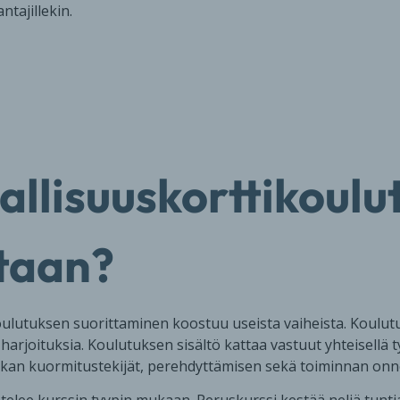
ntajillekin.
allisuuskorttikoulu
etaan?
oulutuksen suorittaminen koostuu useista vaiheista. Koulu
harjoituksia. Koulutuksen sisältö kattaa vastuut yhteisellä t
aikan kuormitustekijät, perehdyttämisen sekä toiminnan onn
elee kurssin tyypin mukaan. Peruskurssi kestää neljä tuntia