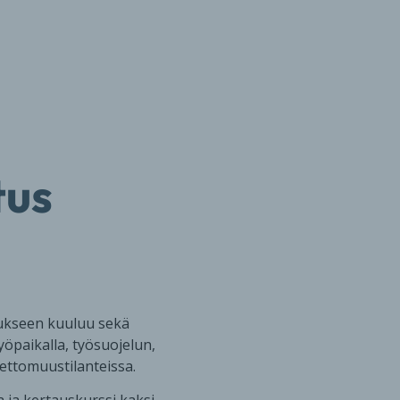
tus
tukseen kuuluu sekä
yöpaikalla, työsuojelun,
ettomuustilanteissa.
 ja kertauskurssi kaksi