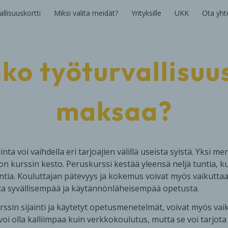
llisuuskortti
Miksi valita meidät?
Yrityksille
UKK
Ota yht
ko työturvallisuu
maksaa?
nta voi vaihdella eri tarjoajien välillä useista syistä. Yksi m
ä on kurssin kesto. Peruskurssi kestää yleensä neljä tuntia, 
untia. Kouluttajan pätevyys ja kokemus voivat myös vaikuttaa 
jota syvällisempää ja käytännönläheisempää opetusta.
rssin sijainti ja käytetyt opetusmenetelmät, voivat myös vai
voi olla kalliimpaa kuin verkkokoulutus, mutta se voi tarjo