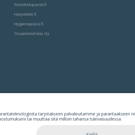
Anniskelupassit.fi
Harjoittele.fi
Hygieniapassi.fi
Osaamistehdas Oy