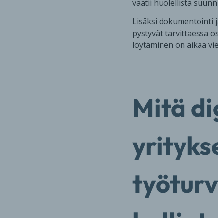
vaatii huolellista suunn
Lisäksi dokumentointi j
pystyvät tarvittaessa o
löytäminen on aikaa viev
Mitä di
yrityks
työturv