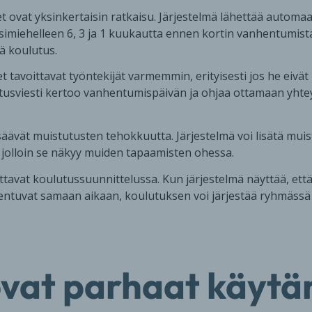
 ovat yksinkertaisin ratkaisu. Järjestelmä lähettää automaa
esimiehelleen 6, 3 ja 1 kuukautta ennen kortin vanhentumista
ää koulutus.
t tavoittavat työntekijät varmemmin, erityisesti jos he eivä
utusviesti kertoo vanhentumispäivän ja ohjaa ottamaan yhte
isäävät muistutusten tehokkuutta. Järjestelmä voi lisätä mu
, jolloin se näkyy muiden tapaamisten ohessa.
tavat koulutussuunnittelussa. Kun järjestelmä näyttää, e
hentuvat samaan aikaan, koulutuksen voi järjestää ryhmäss
ovat parhaat käytä