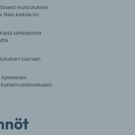
ttisesti muistutuksen
. Näin kaikilla on
t käytä sähköpostia
yttä
istutuksen suoraan
ttä kymmenen
ä kustannustehokkaasti.
nnöt