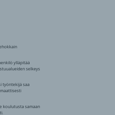
 Tehokkain
enkilö ylläpitää
astuualueiden selkeys
 työntekijä saa
maattisesti
ee koulutusta samaan
i.