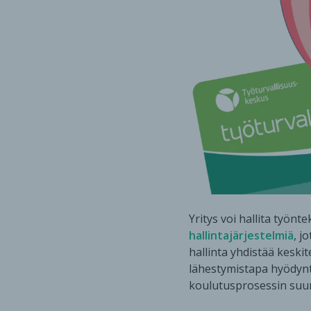
Yritys voi hallita työnt
hallintajärjestelmiä
, j
hallinta yhdistää keski
lähestymistapa hyödyntä
koulutusprosessin suun