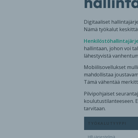
hallint
Digitaaliset hallintajä
Nämä työkalut keskittäv
Henkilöstöhallintajärj
hallintaan, johon voi ta
lähestyvistä vanhentumi
Mobiilisovellukset mulli
mahdollistaa joustavam
Tämä vähentää merkittä
Pilvipohjaiset seuranta
koulutustilanteeseen. E
tarvitaan.
TYÖKALUTYYPPI
HR-järjestelmä