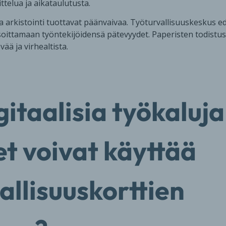
ittelua ja aikataulutusta.
a arkistointi tuottavat päänvaivaa. Työturvallisuuskeskus ede
soittamaan työntekijöidensä pätevyydet. Paperisten todistus
ää ja virhealtista.
gitaalisia työkaluja
et voivat käyttää
allisuuskorttien