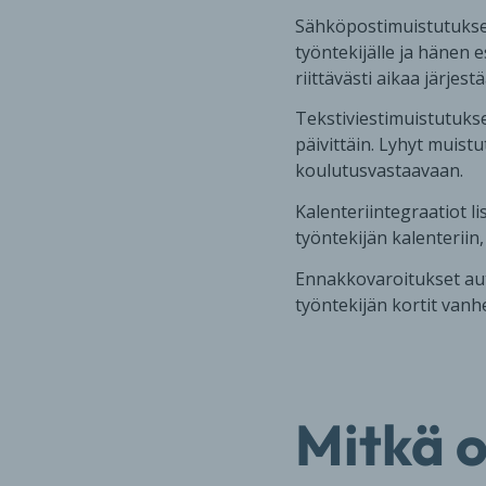
Sähköpostimuistutukset
työntekijälle ja hänen 
riittävästi aikaa järjest
Tekstiviestimuistutukse
päivittäin. Lyhyt muist
koulutusvastaavaan.
Kalenteriintegraatiot l
työntekijän kalenteriin
Ennakkovaroitukset aut
työntekijän kortit van
Mitkä 