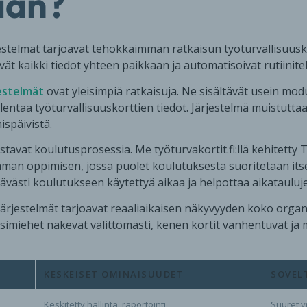
aan?
rjestelmät tarjoavat tehokkaimman ratkaisun työturvallisuus
ät kaikki tiedot yhteen paikkaan ja automatisoivat rutiinite
estelmät
ovat yleisimpiä ratkaisuja. Ne sisältävät usein mod
llentaa työturvallisuuskorttien tiedot. Järjestelmä muistutta
späivistä.
stavat koulutusprosessia. Me työturvakortit.fi:llä kehitetty T
man oppimisen, jossa puolet koulutuksesta suoritetaan itsen
västi koulutukseen käytettyä aikaa ja helpottaa aikatauluje
järjestelmät tarjoavat reaaliaikaisen näkyvyyden koko orga
simiehet näkevät välittömästi, kenen kortit vanhentuvat ja 
KESKEISET OMINAISUUDET
SOVEL
Keskitetty hallinta, raportointi
Suuret y