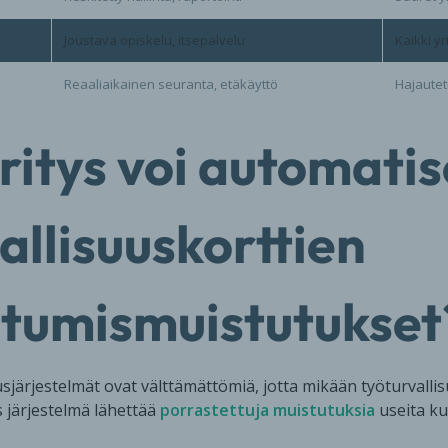
Joustava opiskelu, itsepalvelu
Kaikki yr
Reaaliaikainen seuranta, etäkäyttö
Hajautet
ritys voi automati
allisuuskorttien
tumismuistutukset
järjestelmät ovat välttämättömiä, jotta mikään työturvalli
järjestelmä lähettää
porrastettuja muistutuksia
useita k