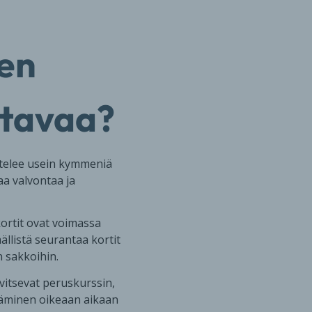
ien
astavaa?
ntelee usein kymmeniä
vaa valvontaa ja
kortit ovat voimassa
ällistä seurantaa kortit
n sakkoihin.
vitsevat peruskurssin,
stäminen oikeaan aikaan