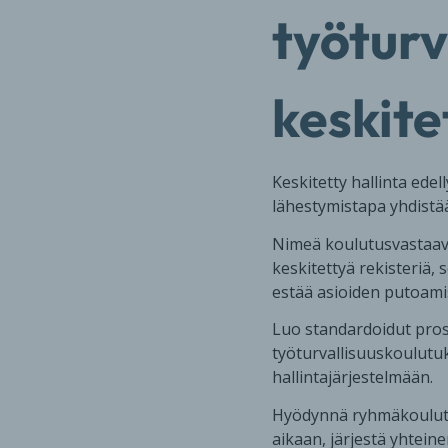
työturv
keskite
Keskitetty hallinta ede
lähestymistapa yhdistä
Nimeä koulutusvastaava
keskitettyä rekisteriä,
estää asioiden putoami
Luo standardoidut pros
työturvallisuuskoulutu
hallintajärjestelmään.
Hyödynnä ryhmäkoulutuk
aikaan, järjestä yhtein