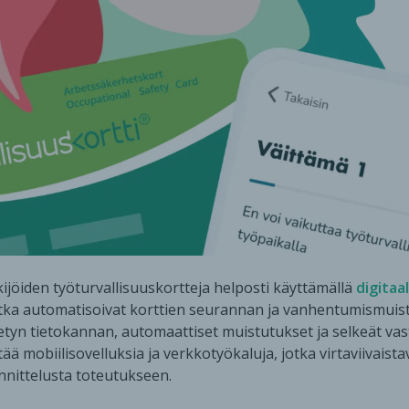
ekijöiden työturvallisuuskortteja helposti käyttämällä
digitaal
otka automatisoivat korttien seurannan ja vanhentumismuis
tetyn tietokannan, automaattiset muistutukset ja selkeät va
ä mobiilisovelluksia ja verkkotyökaluja, jotka virtaviivaist
nittelusta toteutukseen.