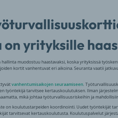
yöturvallisuuskortt
a on yrityksille ha
n hallinta muodostuu haastavaksi, koska yrityksissä työske
, joiden kortit vanhentuvat eri aikoina. Seuranta vaatii jatku
ttyvät
vanhentumisaikojen seuraamiseen
. Työturvallisuus
een työntekijä tarvitsee kertauskoulutuksen. Ilman järjestelm
matta, mikä johtaa työturvallisuusriskeihin ja mahdollisii
te on koulutustarpeiden koordinointi. Uudet työntekijät tar
ijät tarvitsevat kertauskoulutusta. Koulutuspalvelut järje