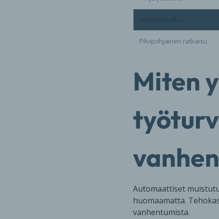
Mobiilisovellus
Pilvipohjainen ratkaisu
Miten y
työturv
vanhen
Automaattiset muistutus
huomaamatta. Tehokas 
vanhentumista.