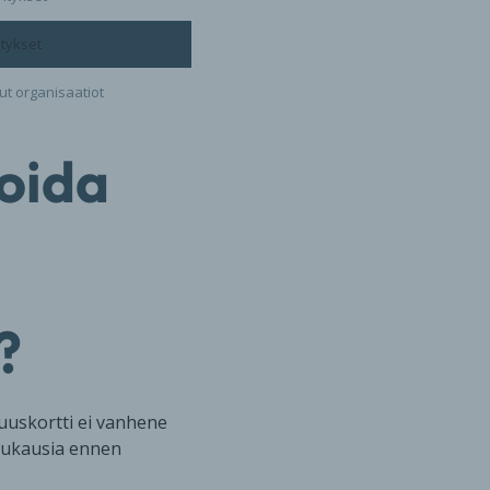
itykset
ut organisaatiot
soida
?
suuskortti ei vanhene
uukausia ennen