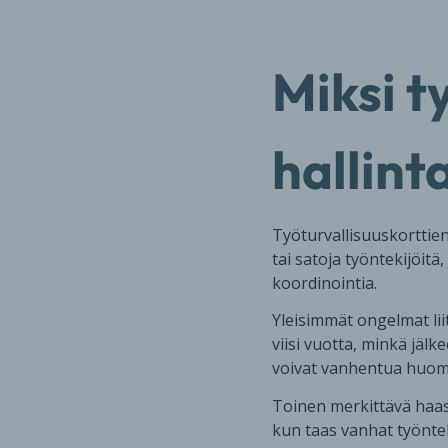
Miksi t
hallint
Työturvallisuuskorttie
tai satoja työntekijöitä
koordinointia.
Yleisimmät ongelmat lii
viisi vuotta, minkä jälk
voivat vanhentua huomaa
Toinen merkittävä haas
kun taas vanhat työntek