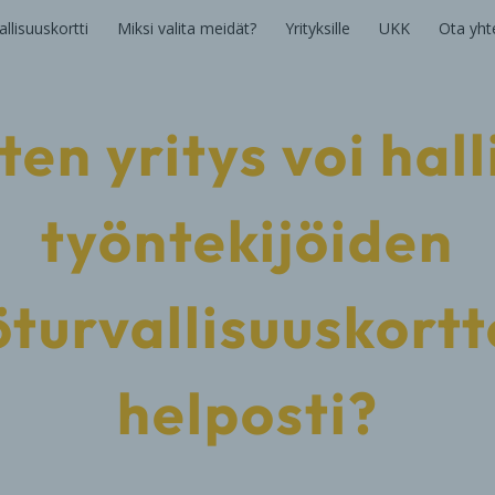
llisuuskortti
Miksi valita meidät?
Yrityksille
UKK
Ota yht
ten yritys voi hall
työntekijöiden
öturvallisuuskortt
helposti?