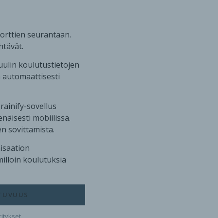
korttien seurantaan.
htävät.
uulin koulutustietojen
a automaattisesti
rainify-sovellus
äisesti mobiilissa.
n sovittamista.
nisaation
milloin koulutuksia
TUVUUS
ritykset