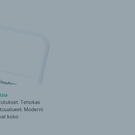
isia
tutukset. Tehokas
stuualueet. Moderni
avat koko