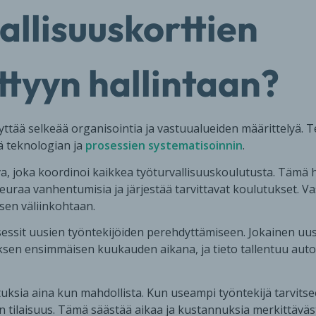
allisuuskorttien
ttyyn hallintaan?
llyttää selkeää organisointia ja vastuualueiden määrittelyä.
ä teknologian ja
prosessien systematisoinnin
.
, joka koordinoi kaikkea työturvallisuuskoulutusta. Tämä h
 seuraa vanhentumisia ja järjestää tarvittavat koulutukset. V
sen väliinkohtaan.
essit uusien työntekijöiden perehdyttämiseen. Jokainen uusi
ksen ensimmäisen kuukauden aikana, ja tieto tallentuu auto
sia aina kun mahdollista. Kun useampi työntekijä tarvits
en tilaisuus. Tämä säästää aikaa ja kustannuksia merkittäväst