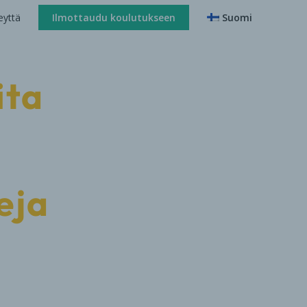
eyttä
Ilmottaudu koulutukseen
Suomi
ita
eja