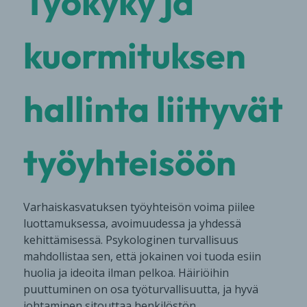
Työkyky ja
kuormituksen
hallinta liittyvät
työyhteisöön
Varhaiskasvatuksen työyhteisön voima piilee
luottamuksessa, avoimuudessa ja yhdessä
kehittämisessä. Psykologinen turvallisuus
mahdollistaa sen, että jokainen voi tuoda esiin
huolia ja ideoita ilman pelkoa. Häiriöihin
puuttuminen on osa työturvallisuutta, ja hyvä
johtaminen sitouttaa henkilöstön.