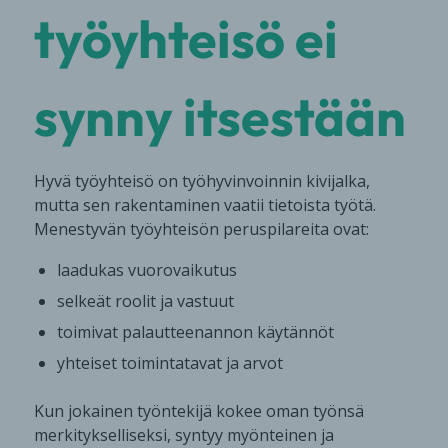
työyhteisö ei
synny itsestään
Hyvä työyhteisö on työhyvinvoinnin kivijalka,
mutta sen rakentaminen vaatii tietoista työtä.
Menestyvän työyhteisön peruspilareita ovat:
laadukas vuorovaikutus
selkeät roolit ja vastuut
toimivat palautteenannon käytännöt
yhteiset toimintatavat ja arvot
Kun jokainen työntekijä kokee oman työnsä
merkitykselliseksi, syntyy myönteinen ja