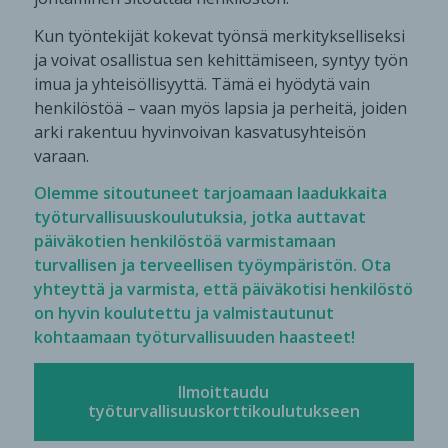
Kun työntekijät kokevat työnsä merkitykselliseksi
ja voivat osallistua sen kehittämiseen, syntyy työn
imua ja yhteisöllisyyttä. Tämä ei hyödytä vain
henkilöstöä – vaan myös lapsia ja perheitä, joiden
arki rakentuu hyvinvoivan kasvatusyhteisön
varaan.
Olemme sitoutuneet tarjoamaan laadukkaita
työturvallisuuskoulutuksia, jotka auttavat
päiväkotien henkilöstöä varmistamaan
turvallisen ja terveellisen työympäristön. Ota
yhteyttä ja varmista, että päiväkotisi henkilöstö
on hyvin koulutettu ja valmistautunut
kohtaamaan työturvallisuuden haasteet!
Ilmoittaudu
työturvallisuuskorttikoulutukseen