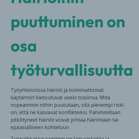
puuttuminen on
osa
työturvallisuutta
Työyhteisöissä häiriöt ja toimimattomat
käytännöt kietoutuvat usein toisiinsa. Mitä
nopeammin niihin puututaan, sitä pienempi riski
on, että ne kasvavat konflikteiksi. Pahimmillaan
pitkittyneet häiriöt voivat johtaa häirintään tai
epäasialliseen kohteluun.
Työpaikkakiusaaminen on lain vastaista ja