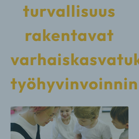
turvallisuus
rakentavat
varhaiskasvatu
työhyvinvoinnin