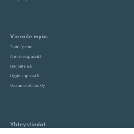
Vieraile myös
Trainify.com
Anniskelupassit.fi
Harjoittele.fi
Hygieniapassi.fi
Osaamistehdas Oy
Yhteystiedot