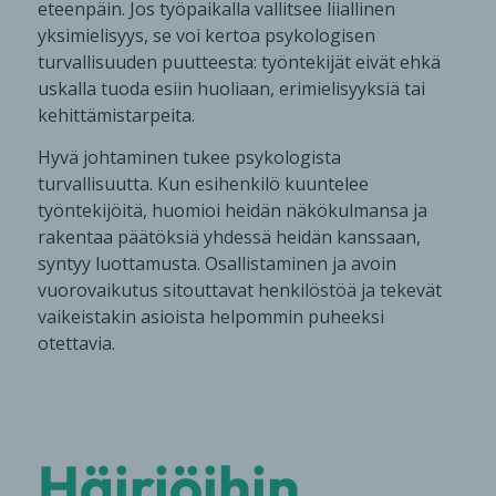
eteenpäin. Jos työpaikalla vallitsee liiallinen
yksimielisyys, se voi kertoa psykologisen
turvallisuuden puutteesta: työntekijät eivät ehkä
uskalla tuoda esiin huoliaan, erimielisyyksiä tai
kehittämistarpeita.
Hyvä johtaminen tukee psykologista
turvallisuutta. Kun esihenkilö kuuntelee
työntekijöitä, huomioi heidän näkökulmansa ja
rakentaa päätöksiä yhdessä heidän kanssaan,
syntyy luottamusta. Osallistaminen ja avoin
vuorovaikutus sitouttavat henkilöstöä ja tekevät
vaikeistakin asioista helpommin puheeksi
otettavia.
Häiriöihin