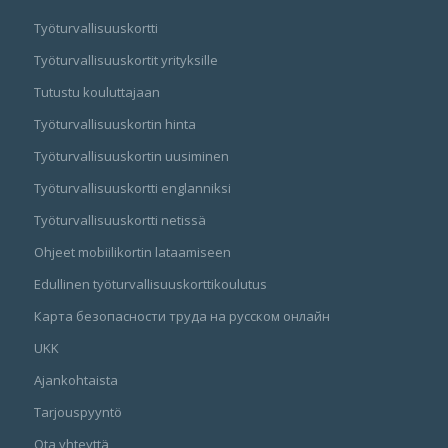
Työturvallisuuskortti
Työturvallisuuskortit yrityksille
Tutustu kouluttajaan
Työturvallisuuskortin hinta
Työturvallisuuskortin uusiminen
Työturvallisuuskortti englanniksi
Työturvallisuuskortti netissä
Ohjeet mobiilikortin lataamiseen
Edullinen työturvallisuuskorttikoulutus
Карта безопасности труда на русском онлайн
UKK
Ajankohtaista
Tarjouspyyntö
Ota yhteyttä