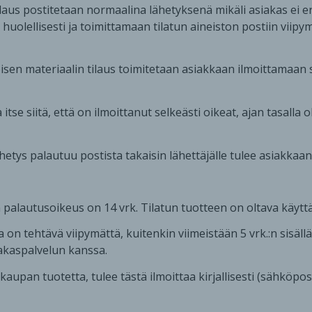
laus postitetaan normaalina lähetyksenä mikäli asiakas ei er
huolellisesti ja toimittamaan tilatun aineiston postiin viipy
öisen materiaalin tilaus toimitetaan asiakkaan ilmoittamaa
tse siitä, että on ilmoittanut selkeästi oikeat, ajan tasalla 
ähetys palautuu postista takaisin lähettäjälle tulee asiakkaa
en palautusoikeus on 14 vrk. Tilatun tuotteen on oltava käy
n tehtävä viipymättä, kuitenkin viimeistään 5 vrk.:n sisäll
siakaspalvelun kanssa.
kaupan tuotetta, tulee tästä ilmoittaa kirjallisesti (sähköpo