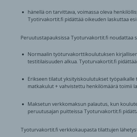
hänellä on tarvittava, voimassa oleva henkilölli
Tyotirvakortit.fi pidättää oikeuden laskuttaa es
Peruutustapauksissa Tyoturvakortit.fi noudattaa s
Normaalin työturvakorttikoulutuksen kirjallisen
testitilaisuuden alkua. Tyoturvakortit.fi pidät
Erikseen tilatut yksityiskoulutukset työpaikalle 
matkakulut + vahvistettu henkilömäärä toimii lask
Maksetun verkkomaksun palautus, kun koulutetta
peruutusajan puitteissa Tyoturvakortit.fi pidätt
Tyoturvakortit.fi verkkokaupasta tilattujen lähetyst