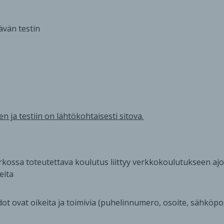
ävän testin
ja testiin on lähtökohtaisesti sitova.
erkossa toteutettava koulutus liittyy verkkokoulutukseen ajo
eita
 ovat oikeita ja toimivia (puhelinnumero, osoite, sähköpost