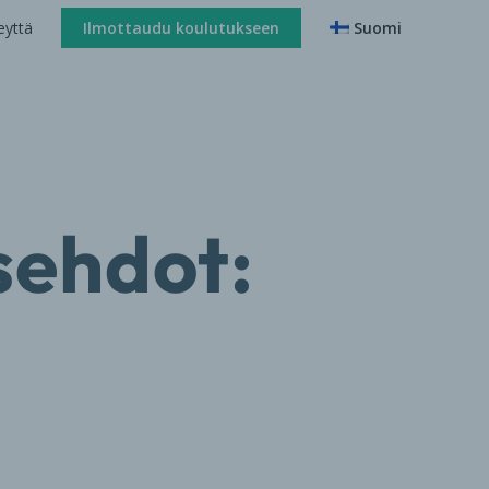
eyttä
Ilmottaudu koulutukseen
Suomi
usehdot: