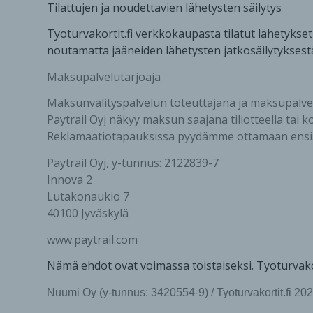
Tilattujen ja noudettavien lähetysten säilytys
Tyoturvakortit.fi verkkokaupasta tilatut lähetykset
noutamatta jääneiden lähetysten jatkosäilytyksestä
Maksupalvelutarjoaja
Maksunvälityspalvelun toteuttajana ja maksupalvelu
Paytrail Oyj näkyy maksun saajana tiliotteella tai k
Reklamaatiotapauksissa pyydämme ottamaan ensisij
Paytrail Oyj, y-tunnus: 2122839-7
Innova 2
Lutakonaukio 7
40100 Jyväskylä
www.paytrail.com
Nämä ehdot ovat voimassa toistaiseksi. Tyoturvakor
Nuumi Oy (y-tunnus: 3420554-9) / Tyoturvakortit.fi 20