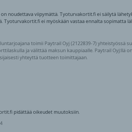
 on noudettava viipymättä. Tyoturvakortit.fi ei säilytä lähe
. Tyoturvakortit.fi ei myöskään vastaa ennalta sopimatta läh
ntarjoajana toimii Paytrail Oyj (2122839-7) yhteistyössä s
orttilaskulla ja välittää maksun kauppiaalle. Paytrail Oyj:llä
aisesti yhteyttä tuotteen toimittajaan.
tit.fi pidättää oikeudet muutoksiin.
24