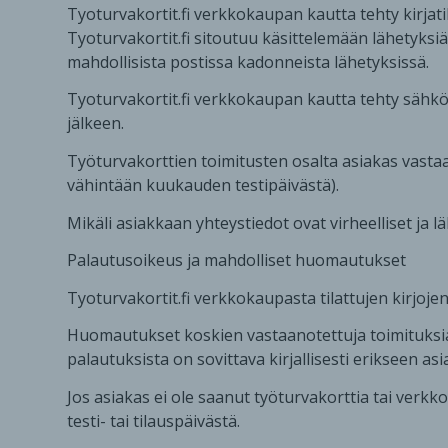
Tyoturvakortit.fi verkkokaupan kautta tehty kirjati
Tyoturvakortit.fi sitoutuu käsittelemään lähetyksiä 
mahdollisista postissa kadonneista lähetyksissä.
Tyoturvakortit.fi verkkokaupan kautta tehty sähk
jälkeen.
Työturvakorttien toimitusten osalta asiakas vastaa i
vähintään kuukauden testipäivästä).
Mikäli asiakkaan yhteystiedot ovat virheelliset ja l
Palautusoikeus ja mahdolliset huomautukset
Tyoturvakortit.fi verkkokaupasta tilattujen kirjoj
Huomautukset koskien vastaanotettuja toimituksia o
palautuksista on sovittava kirjallisesti erikseen a
Jos asiakas ei ole saanut työturvakorttia tai verkko
testi- tai tilauspäivästä.