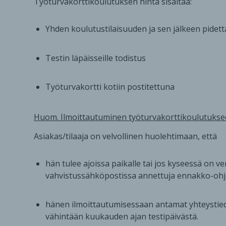
Työturvakorttikoulutuksen hinta sisältää:
Yhden koulutustilaisuuden ja sen jälkeen pidett
Testin läpäisseille todistus
Työturvakortti kotiin postitettuna
Huom. Ilmoittautuminen työturvakorttikoulutukseen 
Asiakas/tilaaja on velvollinen huolehtimaan, että
hän tulee ajoissa paikalle tai jos kyseessä on v
vahvistussähköpostissa annettuja ennakko-ohj
hänen ilmoittautumisessaan antamat yhteystiedot
vähintään kuukauden ajan testipäivästä.