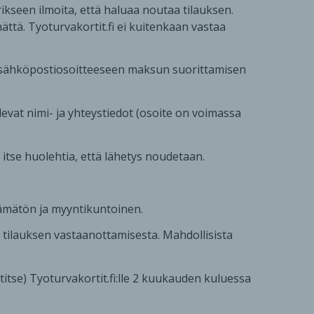
ikseen ilmoita, että haluaa noutaa tilauksen.
mättä. Tyoturvakortit.fi ei kuitenkaan vastaa
n sähköpostiosoitteeseen maksun suorittamisen
olevat nimi- ja yhteystiedot (osoite on voimassa
n itse huolehtia, että lähetys noudetaan.
ttämätön ja myyntikuntoinen.
ä tilauksen vastaanottamisesta. Mahdollisista
stitse) Tyoturvakortit.fi:lle 2 kuukauden kuluessa