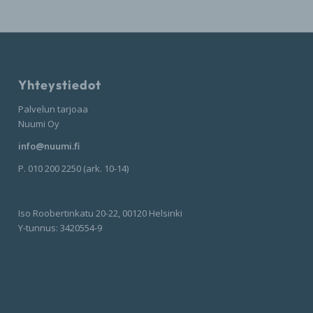
Yhteystiedot
Palvelun tarjoaa
Nuumi Oy
info@nuumi.fi
P. 010 200 2250 (ark. 10-14)
Iso Roobertinkatu 20-22, 00120 Helsinki
Y-tunnus: 3420554-9