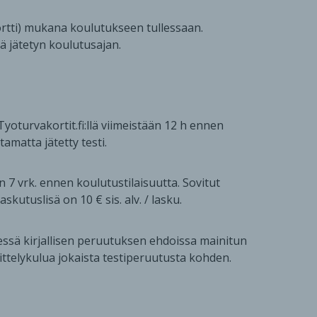
kortti) mukana koulutukseen tullessaan.
tä jätetyn koulutusajan.
yoturvakortit.fi:llä viimeistään 12 h ennen
amatta jätetty testi.
n 7 vrk. ennen koulutustilaisuutta. Sovitut
kutuslisä on 10 € sis. alv. / lasku.
essä kirjallisen peruutuksen ehdoissa mainitun
sittelykulua jokaista testiperuutusta kohden.