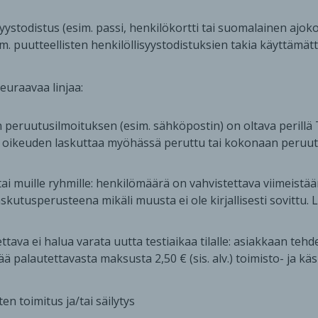
syystodistus (esim. passi, henkilökortti tai suomalainen ajo
im. puutteellisten henkilöllisyystodistuksien takia käyttämät
euraavaa linjaa:
 peruutusilmoituksen (esim. sähköpostin) on oltava perillä T
tää oikeuden laskuttaa myöhässä peruttu tai kokonaan peruutt
tai muille ryhmille: henkilömäärä on vahvistettava viimeistää
utusperusteena mikäli muusta ei ole kirjallisesti sovittu. Las
va ei halua varata uutta testiaikaa tilalle: asiakkaan tehd
ää palautettavasta maksusta 2,50 € (sis. alv.) toimisto- ja kä
en toimitus ja/tai säilytys