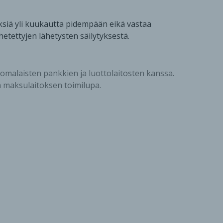
tyksiä yli kuukautta pidempään eikä vastaa
etettyjen lähetysten säilytyksestä.
uomalaisten pankkien ja luottolaitosten kanssa.
 on maksulaitoksen toimilupa.