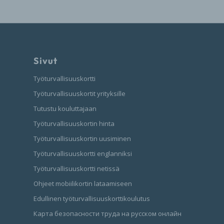
Sivut
Työturvallisuuskortti
Työturvallisuuskortit yrityksille
Tutustu kouluttajaan
Työturvallisuuskortin hinta
Työturvallisuuskortin uusiminen
Työturvallisuuskortti englanniksi
Työturvallisuuskortti netissä
Ohjeet mobiilikortin lataamiseen
Edullinen työturvallisuuskorttikoulutus
Карта безопасности труда на русском онлайн