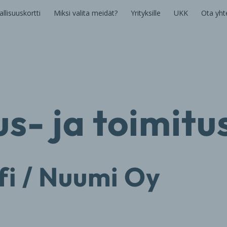
llisuuskortti
Miksi valita meidät?
Yrityksille
UKK
Ota yht
aus- ja toimit
fi / Nuumi Oy