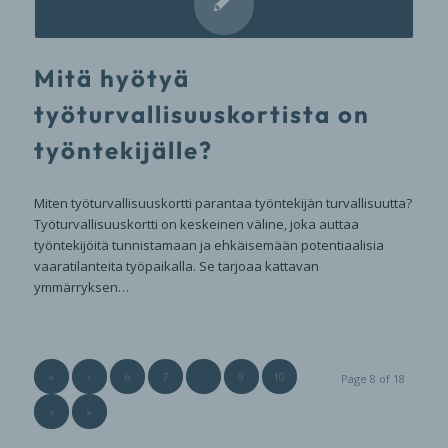
Mitä hyötyä
työturvallisuuskortista on
työntekijälle?
Miten työturvallisuuskortti parantaa työntekijän turvallisuutta?
Työturvallisuuskortti on keskeinen väline, joka auttaa
työntekijöitä tunnistamaan ja ehkäisemään potentiaalisia
vaaratilanteita työpaikalla. Se tarjoaa kattavan
ymmärryksen…
«
‹
6
7
8
9
10
Page 8 of 18
›
»