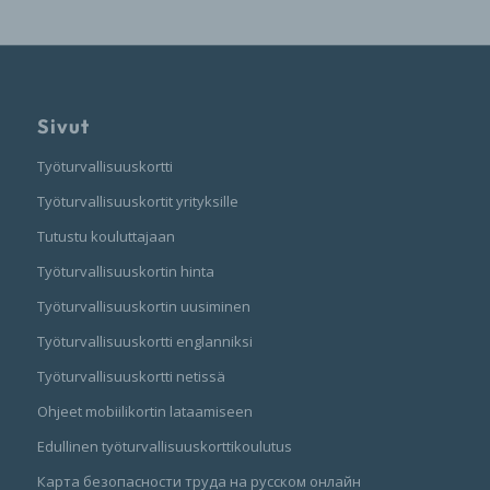
Sivut
Työturvallisuuskortti
Työturvallisuuskortit yrityksille
Tutustu kouluttajaan
Työturvallisuuskortin hinta
Työturvallisuuskortin uusiminen
Työturvallisuuskortti englanniksi
Työturvallisuuskortti netissä
Ohjeet mobiilikortin lataamiseen
Edullinen työturvallisuuskorttikoulutus
Карта безопасности труда на русском онлайн