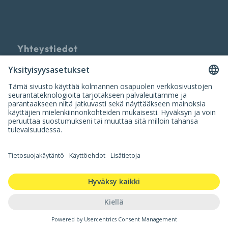
Yhteystiedot
Palvelun tarjoaa
Nuumi Oy
info@nuumi.fi
P. 010 200 2250 (ark. 10-14)
Iso Roobertinkatu 20-22, 00120 Helsinki
Y-tunnus: 3420554-9
Copyright Nuumi Oy 2026 |
Kayttoehdot
|
Tietosuojaseloste